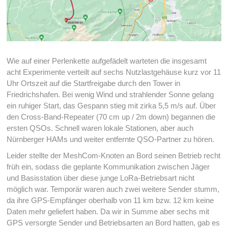
Wie auf einer Perlenkette aufgefädelt warteten die insgesamt
acht Experimente verteilt auf sechs Nutzlastgehäuse kurz vor 11
Uhr Ortszeit auf die Startfreigabe durch den Tower in
Friedrichshafen. Bei wenig Wind und strahlender Sonne gelang
ein ruhiger Start, das Gespann stieg mit zirka 5,5 m/s auf. Über
den Cross-Band-Repeater (70 cm up / 2m down) begannen die
ersten QSOs. Schnell waren lokale Stationen, aber auch
Nürnberger HAMs und weiter entfernte QSO-Partner zu hören.
Leider stellte der MeshCom-Knoten an Bord seinen Betrieb recht
früh ein, sodass die geplante Kommunikation zwischen Jäger
und Basisstation über diese junge LoRa-Betriebsart nicht
möglich war. Temporär waren auch zwei weitere Sender stumm,
da ihre GPS-Empfänger oberhalb von 11 km bzw. 12 km keine
Daten mehr geliefert haben. Da wir in Summe aber sechs mit
GPS versorgte Sender und Betriebsarten an Bord hatten, gab es