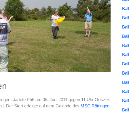
Bal
Bal
Bal
Bal
Bal
Bal
Bal
Bal
Bal
en
Bal
ingen startete P56 am 05. Juni 2011 gegen 11 Uhr Ortszeit
Bal
st. Der Start erfolgte auf dem Gelände des
MSC Röttingen
.
Bal