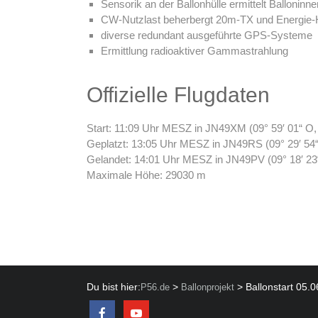
Sensorik an der Ballonhülle ermittelt Balloni
CW-Nutzlast beherbergt 20m-TX und Energie-
diverse redundant ausgeführte GPS-Systeme
Ermittlung radioaktiver Gammastrahlung
Offizielle Flugdaten
Start: 11:09 Uhr MESZ in JN49XM (09° 59′ 01“ O, 
Geplatzt: 13:05 Uhr MESZ in JN49RS (09° 29′ 54“ 
Gelandet: 14:01 Uhr MESZ in JN49PV (09° 18′ 23“
Maximale Höhe: 29030 m
Du bist hier:
>
>
Ballonstart 05.
P56.de
Ballonprojekt