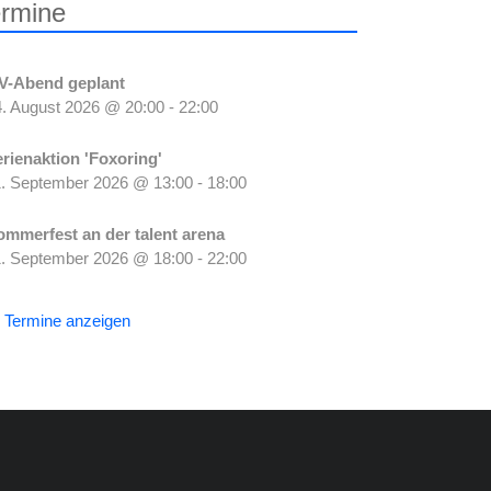
rmine
V-Abend geplant
. August 2026
@
20:00
-
22:00
erienaktion 'Foxoring'
1. September 2026
@
13:00
-
18:00
ommerfest an der talent arena
1. September 2026
@
18:00
-
22:00
e Termine anzeigen