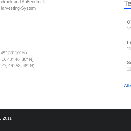
nnendruck und Außendruck
Te
Harvesting-System
O
14
F
1
49° 30′ 10“ N)
O, 49° 46′ 30“ N)
S
 O, 49° 53′ 46“ N)
1
All
06.2011