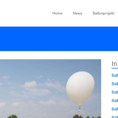
Home
News
Ballonprojekt
In
Bal
Bal
Bal
Bal
Bal
Bal