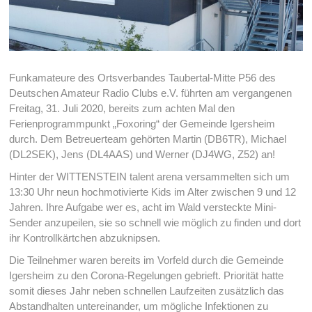
Funkamateure des Ortsverbandes Taubertal-Mitte P56 des
Deutschen Amateur Radio Clubs e.V. führten am vergangenen
Freitag, 31. Juli 2020, bereits zum achten Mal den
Ferienprogrammpunkt „Foxoring“ der Gemeinde Igersheim
durch. Dem Betreuerteam gehörten Martin (DB6TR), Michael
(DL2SEK), Jens (DL4AAS) und Werner (DJ4WG, Z52) an!
Hinter der WITTENSTEIN talent arena versammelten sich um
13:30 Uhr neun hochmotivierte Kids im Alter zwischen 9 und 12
Jahren. Ihre Aufgabe wer es, acht im Wald versteckte Mini-
Sender anzupeilen, sie so schnell wie möglich zu finden und dort
ihr Kontrollkärtchen abzuknipsen.
Die Teilnehmer waren bereits im Vorfeld durch die Gemeinde
Igersheim zu den Corona-Regelungen gebrieft. Priorität hatte
somit dieses Jahr neben schnellen Laufzeiten zusätzlich das
Abstandhalten untereinander, um mögliche Infektionen zu