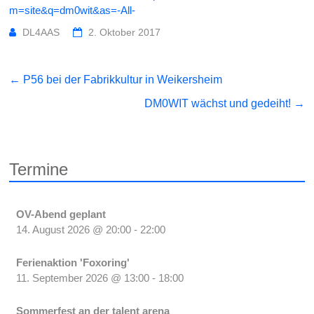
m=site&q=dm0wit&as=-All-
DL4AAS
2. Oktober 2017
←
P56 bei der Fabrikkultur in Weikersheim
DM0WIT wächst und gedeiht!
→
Termine
OV-Abend geplant
14. August 2026
@
20:00
-
22:00
Ferienaktion 'Foxoring'
11. September 2026
@
13:00
-
18:00
Sommerfest an der talent arena