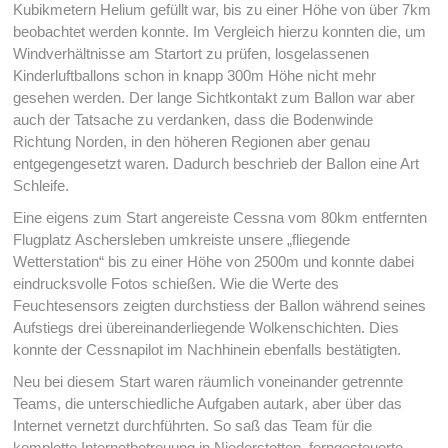
Kubikmetern Helium gefüllt war, bis zu einer Höhe von über 7km
beobachtet werden konnte. Im Vergleich hierzu konnten die, um
Windverhältnisse am Startort zu prüfen, losgelassenen
Kinderluftballons schon in knapp 300m Höhe nicht mehr
gesehen werden. Der lange Sichtkontakt zum Ballon war aber
auch der Tatsache zu verdanken, dass die Bodenwinde
Richtung Norden, in den höheren Regionen aber genau
entgegengesetzt waren. Dadurch beschrieb der Ballon eine Art
Schleife.
Eine eigens zum Start angereiste Cessna vom 80km entfernten
Flugplatz Aschersleben umkreiste unsere „fliegende
Wetterstation“ bis zu einer Höhe von 2500m und konnte dabei
eindrucksvolle Fotos schießen. Wie die Werte des
Feuchtesensors zeigten durchstiess der Ballon während seines
Aufstiegs drei übereinanderliegende Wolkenschichten. Dies
konnte der Cessnapilot im Nachhinein ebenfalls bestätigten.
Neu bei diesem Start waren räumlich voneinander getrennte
Teams, die unterschiedliche Aufgaben autark, aber über das
Internet vernetzt durchführten. So saß das Team für die
komplette Internetbetreuung in Niederstetten, ferngesteuerte