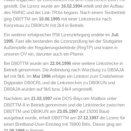
gestellt. Die Lizenz wurde am
16.02.1994
erteilt und der Aufbau
des RMNC und der Link-TRXe begann. Nach einem Testbetrieb
ging DB0TTM am
10.06.1995
mit einer Linkstrecke nach
Künzelsau zu DB0KUN mit 2k4 in Betrieb.
Ein weiterer erfolgreicher P56 Lizenzlehrgang endete im
Juli
1995
. Fast alle bestanden die Lizenzprüfung bei der Stuttgarter
Außenstelle der Regulierungsbehörde (RegTP) und traten in
unseren OV ein, darunter auch ein Pfarrer.
Bei DB0TTM wurde am
22.04.1996
eine weitere Linkstrecke in
Betrieb genommen. Die Anbindung nach Würzburg zu DB0AJA
lief mit 9k6. Im
Mai 1996
erfolgte ein Linktest zum Crailsheimer
Digipeater DB0CRL und die Linkstrecken zu DB0KUN und
DB0AJA wurden auf 9k6 bzw. 14k4 umgestellt.
Nachdem am
21.02.1997
eine DOS-Baycom-Mailbox unter
DB0TTM-8 in Betrieb genommen und die Linkstrecke zwischen
DB0TTM und DB0KUN am
23.05.1997
auf 19200 Baud
ausgebaut wurde, erhielt DB0TTM am
27.12.1997
die Lizenz für
einen Breitband-User-Einstieg mit 76800 Bit/s. Dieser ging am
11.09.1998
in Betrieb.