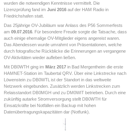
wurden die notwendigen Kenntnisse vermittelt. Die
Lizenzprüfung fand im
Juni 2016
auf der HAM Radio in
Friedrichshafen statt.
Das 25jährige OV-Jubiläum war Anlass des P56 Sommerfests
am
09.07.2016
. Für besondere Freude sorgte die Tatsache, dass
auch einige ehemalige OV-Mitglieder eigens angereist waren.
Das Abendessen wurde umrahmt von Präsentationen, welche
durch fotografische Rückblicke die Erinnerungen an vergangene
OV-Aktivitäten wieder aufleben ließen.
Mit DB0WTH ging im
März 2017
in Bad Mergentheim die erste
HAMNET-Station im Taubertal QRV. Über eine Linkstrecke nach
Löwenstein zu DB0WTL ist der Standort in das weltweite
Netzwerk eingebunden. Zusätzlich werden Linkstrecken zum
Relaisstandort DB0MGH und zu DM0WIT betrieben. Durch eine
zukünftig autarke Stromversorgung stellt DB0WTH für
Einsatzkräfte bei Notfällen ein Backup mit hohen
Datenübertragungskapazitäten dar (Notfunk).