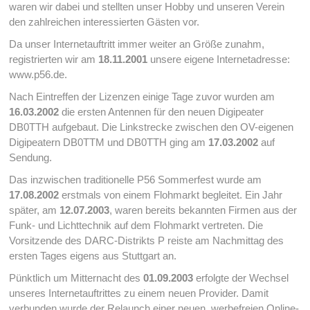
waren wir dabei und stellten unser Hobby und unseren Verein
den zahlreichen interessierten Gästen vor.
Da unser Internetauftritt immer weiter an Größe zunahm,
registrierten wir am
18.11.2001
unsere eigene Internetadresse:
www.p56.de.
Nach Eintreffen der Lizenzen einige Tage zuvor wurden am
16.03.2002
die ersten Antennen für den neuen Digipeater
DB0TTH aufgebaut. Die Linkstrecke zwischen den OV-eigenen
Digipeatern DB0TTM und DB0TTH ging am
17.03.2002
auf
Sendung.
Das inzwischen traditionelle P56 Sommerfest wurde am
17.08.2002
erstmals von einem Flohmarkt begleitet. Ein Jahr
später, am
12.07.2003
, waren bereits bekannten Firmen aus der
Funk- und Lichttechnik auf dem Flohmarkt vertreten. Die
Vorsitzende des DARC-Distrikts P reiste am Nachmittag des
ersten Tages eigens aus Stuttgart an.
Pünktlich um Mitternacht des
01.09.2003
erfolgte der Wechsel
unseres Internetauftrittes zu einem neuen Provider. Damit
verbunden wurde der Relaunch einer neuen, werbefreien Online-