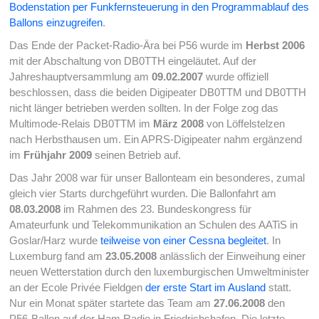
Bodenstation per Funkfernsteuerung in den Programmablauf des
Ballons einzugreifen
.
Das Ende der Packet-Radio-Ära bei P56 wurde im
Herbst 2006
mit der Abschaltung von DB0TTH eingeläutet. Auf der
Jahreshauptversammlung am
09.02.2007
wurde offiziell
beschlossen, dass die beiden Digipeater DB0TTM und DB0TTH
nicht länger betrieben werden sollten. In der Folge zog das
Multimode-Relais DB0TTM im
März 2008
von Löffelstelzen
nach Herbsthausen um. Ein APRS-Digipeater nahm ergänzend
im
Frühjahr 2009
seinen Betrieb auf.
Das Jahr 2008 war für unser Ballonteam ein besonderes, zumal
gleich vier Starts durchgeführt wurden. Die Ballonfahrt am
08.03.2008
im Rahmen des 23. Bundeskongress für
Amateurfunk und Telekommunikation an Schulen des AATiS in
Goslar/Harz wurde
teilweise von einer Cessna begleitet
. In
Luxemburg fand am
23.05.2008
anlässlich der Einweihung einer
neuen Wetterstation durch den luxemburgischen Umweltminister
an der Ecole Privée Fieldgen
der erste Start im Ausland
statt.
Nur ein Monat später startete das Team am
27.06.2008
den
P56-Ballon auf der Ham Radio in Friedrichshafen. Die letzte