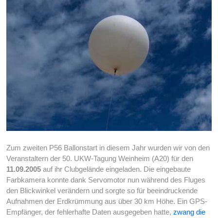
Zum zweiten P56 Ballonstart in diesem Jahr wurden wir von den
Veranstaltern der 50. UKW-Tagung Weinheim (A20) für den
11.09.2005
auf ihr Clubgelände eingeladen. Die eingebaute
Farbkamera konnte dank Servomotor nun während des Fluges
den Blickwinkel verändern und sorgte so für beeindruckende
Aufnahmen der Erdkrümmung aus über 30 km Höhe. Ein GPS-
Empfänger, der fehlerhafte Daten ausgegeben hatte,
zwang die