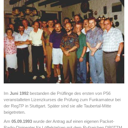
Im
Juni 1992
bestanden die Prüflinge des ersten von P56
veranstalteten Lizenzkurses die Prüfung zum Funkamateur bei
der RegTP in Stuttgart. Später sind sie alle Taubertal-Mitte
beigetreten.
Am
05.09.1993
wurde der Antrag auf einen eigenen Packet-
Radio-Digipeater für Löffelstelzen mit dem Rufzeichen DB0TTM