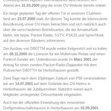
Abend des
31.03.2000
ging die erste OV-Website bereits online!
Ein lange geplanter Tag der offenen Tür in unserem Clubheim
fand am
23.07.2000
statt. An diesem Tag konnte die interessierte
Bevölkerung unser OV-Heim betrachten und sich natürlich auch
über die verschiedenen Betriebsarten, die der Amateurfunk
bietet, wie bspw. Packet Radio, SSTV, PSK31 und Sprechfunk
auf den diversen Bändern, informieren.
Der Ausbau von DB0TTM wurde weiter fortgesetzt und so trafen
am
08.11.2000
die Lizenzen für ein Multimode-Relais und einen
Funkruf-Sender ein. Unterdessen wurde im
März 2001
der
Antrag für einen zweiten Packet-Radio-Digipeater mit dem
Rufzeichen DB0TTH für Herbsthausen gestellt.
Zwei Tage nach dem 10jährigen Jublium von P56 veranstalteten
wir am
14.07.2001
auf dem Gelände des OV-Heims in
Herbsthausen die Jubiläumsfeier. Natürlich waren auch
Mitglieder umliegender Ortsverbände eingeladen.
Auch bei der offiziellen Einweihung des renovierten
Dorfgemeinschaftshauses in Herbsthausen am
02.09.2001